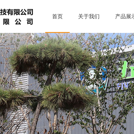
首页
关于我们
产品展