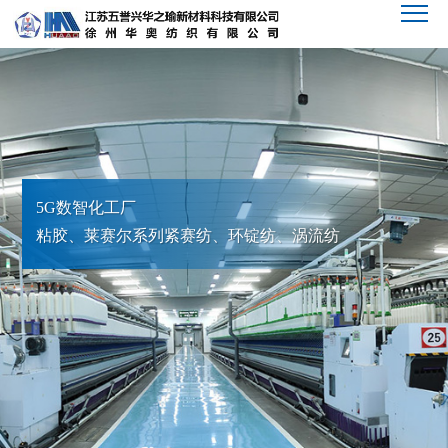
5G数智化工厂
粘胶、莱赛尔系列紧赛纺、环锭纺、涡流纺